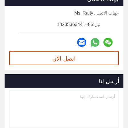
جهات الاتصال:
Ms. Raity
تيل:
86--13235363441
اتصل الآن
أرسل لنا