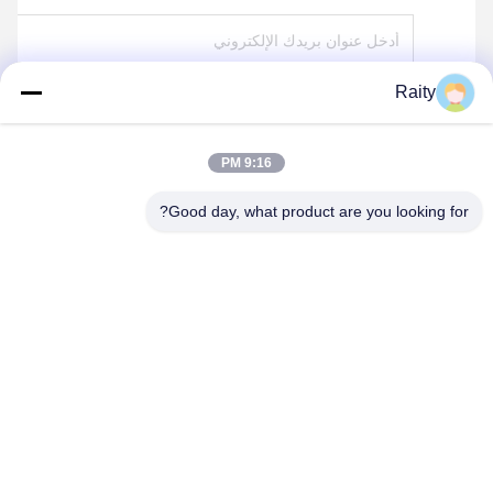
Raity
إرسال
9:16 PM
Good day, what product are you looking for?
SHANDONG HUARUI ELECTRIC FURNACE
CO., LTD.
sales@huarui-furnace.com
86--13235363441
شارع جبل تايشان، منطقة أنغيو للتنمية الاقتصادية، فايفانغ، شاندونغ،