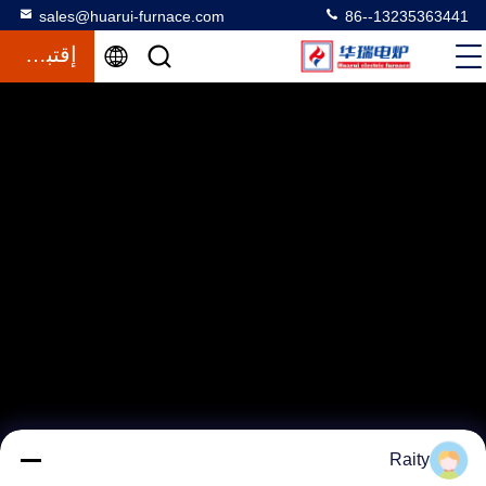
sales@huarui-furnace.com
86--13235363441
إقتباس
Raity