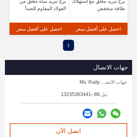
برج تبريد مغلق مع استهلاك
برج تبريد مياه مغلق من
طاقة منخفض
الفولاذ المقاوم للصدأ
احصل على أفضل سعر
احصل على أفضل سعر
1
جهات الاتصال
جهات الاتصال:
Ms. Raity
تيل:
86--13235363441
اتصل الآن