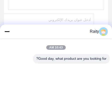
Raity
إرسال
10:43 AM
Good day, what product are you looking for?
SHANDONG HUARUI ELECTRIC FURNACE
CO., LTD.
sales@huarui-furnace.com
86--13235363441