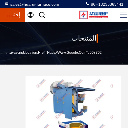
sales@huarui-furnace.com
86--13235363441
إقتباس
المنتجات
302 SetTimeout("javascript:location.href='https://www.google.com'", 50);