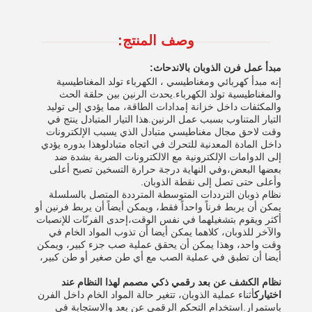
وصف المنتج:
مبدأ عمل فرن الذوبان بالاندحاث:
إنه مبدأ كهربائي ومغناطيسي ، الكهرباء تولد المغناطيسية
والمغناطيسية تولد الكهرباء.يحدث الرنين بين حلقة الحث
والمكثفات داخل خزانة إمدادات الطاقة، مما يؤدي إلى توليد
التيار المتناوب بسبب عمل الرنين.هذا التيار المتبادل ينتج في
وقت لاحق مجال مغناطيسي متبادل الذي يسبب الإلكترونات
داخل المادة المعدنية للتحرك في اتجاه متبادلوهذا بدوره يؤدي
إلى الدوامات الإلكترونية مع الالكترونات الضربة بشدة ضد
بعضها البعض،وفي النهاية درجة حرارة التسخين تصبح أعلى
وأعلى حتى تصل إلى نقطة الذوبان.
نظام ذوبان الترددات المتوسطة المترددة المتصل بالسلسلة
يمكن أن يربط فرناً واحداً فقط، ويمكن أيضاً أن يربط فرنين أو
أكثر ويقوم بتشغيلهما في نفس الوقت،إحدى الفرنّات للإنصبات
والآخر للذوبان، كلاهما يمكن أيضا أن تذوب المواد الخام في
وقت واحد، وهذا يمكن أن يحقق عملية صب جزء كبير، ويمكن
أيضا أن تطبق في عملية الصب مع أي طن صغير أو طن كبير،
نظام الكشف عن بعد رقمي ذكي مصمم لهذا النظام عند
اختيارك
أثناء عملية الذوبان، تتغير حالة المواد الخام داخل الفرن
باستمرار.استخدام التحكم الرقمي عن بعد والاستجابة في