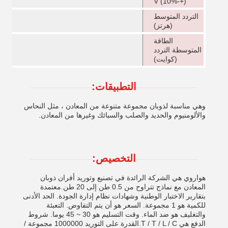
(+-10%) V
التردد المتوسط
(هرتز)
الطاقة
المتوسطة التردد
(كوايت)
التطبيقات:
وهي مناسبة لذوبان مجموعة متنوعة من المعادن ، مثل النحاس
والألومنيوم والحديد والصلب والسبائك وغيرها من المعادن.
التخصيص:
هواروي هي الشركة الرائدة في تصنيع وتوريد أفران ذوبان
المعادن مع نماذج تتراوح من 0.5 طن إلى 20 طن.معتمدة
بتقارير الاختبار الوطنية وشهادات نظام إدارة الجودة. الحد الأدنى
للكمية هو 1 مجموعة. السعر هو أن يتم التفاوض. التعبئة
والتغليف هو ضد الماء. وقت التسليم هو 30 ~ 45 يوما. شروط
الدفع هي T / T / L / C.القدرة على التوريد 1000000 مجموعة /