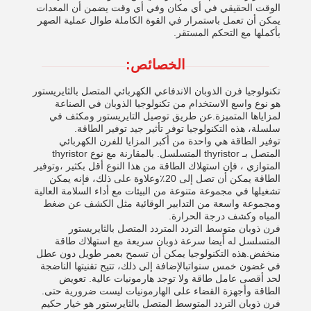
الوقت الحقيقي في أي مكان وفي أي وقت يضمن أن المعدات
يمكن أن تعمل باستمرار في القوة الكاملة طوال عملية الصهر
بأكملها مع التحكم المستقر.
الخصائص:
تكنولوجيا فرن الذوبان الاندفاعي الكهربائي المتصل بالثايريستور
هو نوع واسع الاستخدام من تكنولوجيا الذوبان في الصناعة
لمزاياها المتميزة.عن طريق توصيل التايريستور ومكثف في
سلسلة، هذه التكنولوجيا توفر تأثير جيد توفير الطاقة.
توفير الطاقة هي واحدة من أكبر المزايا للفرن الكهربائي
المتصل بـ thyristor المتسلسل. بالمقارنة مع نوع thyristor
المتوازي ، فإن استهلاك الطاقة من هذا النوع أقل بكثير ،وتوفير
الطاقة يمكن أن تصل إلى 20٪وعلاوة على ذلك، فإنه يمكن
تشغيلها في مجموعة متنوعة من البيئات مع أداء السلامة العالية
ومجموعة واسعة من التدابير الوقائية مثل الكشف عن ضغط
المياه وكشف درجة الحرارة.
فرن ذوبان متوسط التردد المتردد المتصل بالثايريستور
المتسلسل له أيضا سرعة ذوبان سريعة مع استهلاك طاقة
منخفض.هذه التكنولوجيا يمكن أن تسمح بعمر طويل دون عطل
في غضون خمس سنواتبالإضافة إلى ذلك، تتيح تقنيتها الناضجة
لحد أقصى عامل طاقة ولا توجد هارمونيات عالية. تعويض
الطاقة وأجهزة القضاء على الهارمونيات ليست ضرورية حتى.
فرن ذوبان التردد المتوسط المتصل بالثايرستور هو خيار حكيم