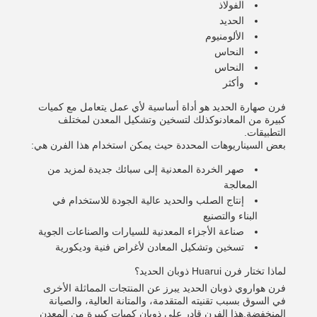
الفولاذ
الحديد
الألومنيوم
النحاس
النحاس
وأكثر
فرن صهارة الحديد هو أداة أساسية لأي عمل يتعامل مع كميات
كبيرة من المعادنوكذلك لتسخين وتشكيل المعدن لمختلف
التطبيقات.
بعض السيناريوهات المحددة حيث يمكن استخدام هذا الفرن هي:
صهر الخردة المعدنية إلى سبائك جديدة لمزيد من
المعالجة
إنتاج الصلب والحديد عالية الجودة للاستخدام في
البناء والتصنيع
صناعة الأجزاء المعدنية للسيارات والصناعات الجوية
تسخين وتشكيل المعادن لأغراض فنية وديكورية
لماذا تختار فرن Huarui ذوبان الحديد؟
فرن هواروي ذوبان الحديد يبرز عن المنتجات المماثلة الأخرى
في السوق بسبب تقنيته المتقدمة، والمتانة العالية، والصيانة
المنخفضة.هذا الفرن قادر على ذوبان كميات كبيرة من المعدن