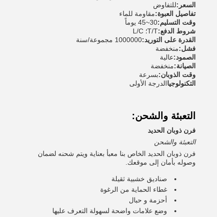
السعر:
للتفاوض
تفاصيل العبوة:
مقاومة للماء
وقت التسليم:
30~45 يوماً
شروط الدفع:
T/T؛ L/C
القدرة على التوريد:
1000000 مجموعة/سنة
فشل:
منخفضة
الصمود:
عالية
الصيانة:
منخفضة
وقت الذوبان:
بسرعة
التكنولوجيا
الدرجة الأولى
التعبئة والشحن:
فرن ذوبان الحديد
التعبئة والشحن
فرن ذوبان الحديد الخاص بنا معبأ بعناية ويتم شحنه لضمان
وصوله بأمان إلى موقعك.
صناديق خشبية ثقيلة
غطاء الحماية من الرغوة
أحزمة و حبال
وضع علامات واضحة لسهولة التعرف عليها