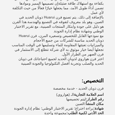
بكفاءة مع استهلاك طاقة ضئيلةإن تصميمها المميز وموادها
تضمن أداءً طويل الأمد، مما يجعلها خيارًا فعالًا من حيث التكلفة
لأي عمل.
بالإضافة إلى ذلك، يتم تصنيع فرن Huarui ذوبان الحديد في
الصين، وهو بلد معروف لتفوقه في التصنيع والهندسة.هذا الفرن
هو دليل على جودة وابتكار المنتجات الصينية، مع تقرير الاختبار
الوطني وشهادة نظام إدارة الجودة.
مع نموذجها القابل للتخصيص وتسعيره المرن، فرن Huarui
ذوبان الحديد مناسبة للشركات من جميع الأحجام
والميزانيات.تعبئتها المقاومة للماء وتسليمها في الوقت المناسب
تجعلها أيضا خيار موثوق به لأي شركة تتطلع إلى الاستثمار في
فرن الصهر من الطراز الأول.
اختر فرن هواروي لذوبان الحديد لجميع احتياجاتك في ذوبان
الحديد والصلب وتجربة أفضل التكنولوجيا والجودة الصينية
التخصيص:
فرن ذوبان الحديد - خدمة مخصصة
اسم العلامة التجارية
الـ (هواروي)
رقم الطراز:
ليتم تخصيصها
مكان المنشأ:
الصين
شهادة:
براءة اختراع؛ تقرير الاختبار الوطني؛ نظام إدارة الجودة
الحد الأدنى لكمية الطلب:
مجموعة واحدة