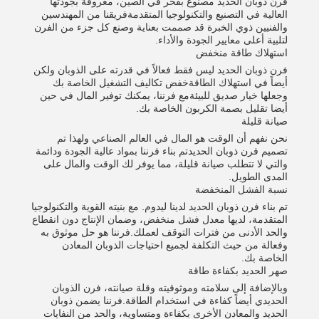
فرن ذوبان الحديد مصنوع بفخر في الصين، معروفة بجودتها
العالية في التصنيع والتكنولوجيا المتقدمةفريقنا من المهندسين
والفنيين ذوي الخبرة قد صممت بعناية وصنع كل جزء من الفرن
لتلبية أعلى معايير الجودة والأداء.
استهلاك طاقة منخفض
فرن ذوبان الحديد ليس فقط فعالاً في قدرته على الذوبان ولكن
أيضاً في استهلاك الطاقةخفض تكاليف التشغيل الخاصة بك
وجعلها خيار صديق للبيئةمع فرننا، يمكنك توفير المال في حين
أيضا تقليل بصمة الكربون الخاصة بك.
صيانة قليلة
نحن نفهم أن الوقت هو المال في العالم الصناعي ولهذا تم
تصميم فرن ذوبان الحديدتم بناء فرننا بمواد عالية الجودة ودائمة
والتي لا تتطلب صيانة قليلة، مما يوفر لك الوقت والمال على
المدى الطويل.
نسبة الفشل المنخفضة
تم بناء فرن ذوبان الحديد لدينا ليدوم. مع بنيته القوية والتكنولوجيا
المتقدمة، لديها معدل فشل منخفض، وضمان الإنتاج دون انقطاع
والحد الأدنى من فترات التوقف لعملك.فرننا هو حل موثوق به
وفعالة من حيث التكلفة لجميع احتياجات الذوبان المعادن
الخاصة بك.
صهر الحديد بكفاءة طاقة
وبالإضافة إلى سلامته وموثوقيته وقلة صيانته، فرن الذوبان
الحديدي أيضاً كفاءة في استخدام الطاقة.فرننا يضمن ذوبان
الحديد والمعادن الأخرى بكفاءة ومتساوية، والحد من النفايات