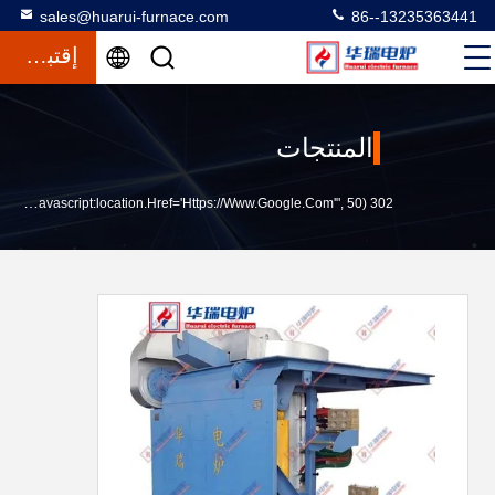
sales@huarui-furnace.com
86--13235363441
إقتباس
المنتجات
302 SetTimeout("javascript:location.href='https://www.google.com'", 50);