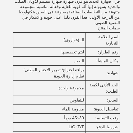
فرن صهارة الحديد هو فرن صهارة صهارة مصمم لذوبان الصلب
والحديد بسهولة.إنها آلة قوية للغاية وفعالة مناسبة لمجموعة
متنوعة من التطبيقات الصناعيةمصنوعة في الصين بتكنولوجيا
من الدرجة الأولى، هذا الفرن دليل على جودة والابتكار في
التصنيع الصيني.
سمات المنتج
اسم العلامة
الـ (هواروي)
التجارية
رقم الطراز:
ليتم تخصيصها
مكان المنشأ:
الصين
براءة اختراع؛ تقرير الاختبار الوطني؛
شهادة:
نظام إدارة الجودة
الحد الأدنى لكمية
مجموعة واحدة
الطلب:
السعر:
للتفاوض
تفاصيل العبوة:
مقاومة للماء
وقت التسليم:
30~45 يوماً
شروط الدفع:
T/T؛ L/C