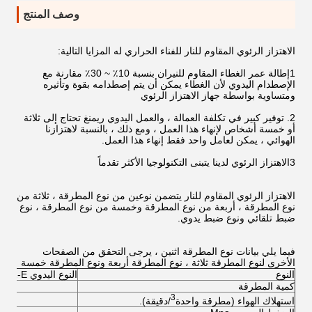
وصف المنتج
الاهتزاز الرئوي المقاوم للنار للفناء الحراري له المزايا التالية:
1إطالة عمر الغطاء المقاوم للنيران بنسبة 10٪ ~ 30٪ مقارنة مع
الإصطدام اليدوي لأن الغطاء يمكن أن يتم إصطدامه بقوة وتأثيره
ومتساوية بواسطة جهاز الاهتزاز الرئوي
2. توفير كبير في تكلفة العمالة ، والعمل اليدوي ريمنغ تحتاج إلى ثلاثة
أو خمسة أشخاص لإنهاء هذا العمل ، ومع ذلك ، بالنسبة لاهتزازنا
الهوائي ، يمكن لعامل واحد فقط إنهاء هذا العمل.
3الاهتزاز الرئوي لدينا يتبنى التكنولوجيا الأكثر تقدماً
الاهتزاز الرئوي المقاوم للنار يتضمن نوعين من نوع المطرقة ، ثلاثة من
نوع المطرقة ، أربعة من نوع المطرقة وخمسة من نوع المطرقة ، نوع
ضبط تلقائي ونوع ضبط يدوي.
فيما يلي بيانات نوع المطرقة اثنين ، يرجى التحقق من الصفحات
الأخرى لنوع المطرقة ثلاثة ، نوع المطرقة أربعة ونوع المطرقة خمسة
النوع
النوع اليدوي KLQ -Z-E
كمية المطرقة
3
استهلاك الهواء (مطرقة واحدة
/دقيقة).