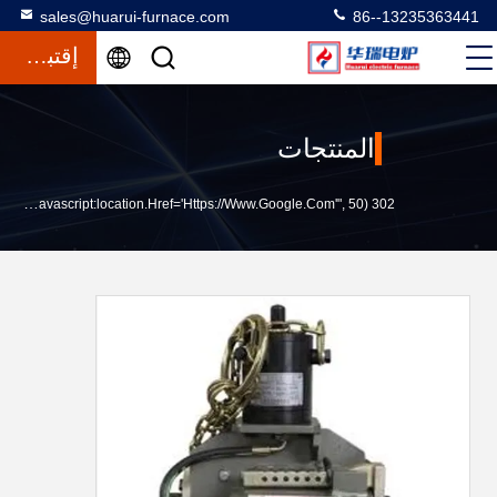
sales@huarui-furnace.com
86--13235363441
إقتباس
المنتجات
302 SetTimeout("javascript:location.href='https://www.google.com'", 50);