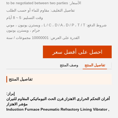
الأسعار: to be negotiated between two parties
تفاصيل التغليف: مقاوم للماء أو حسب الطلب
وقت التسليم: 5 ~ 8 أيام
شروط الدفع: L / C ، D / A ، D / P ، T / T ، ويسترن يونيون ، موني
جرام ، ويسترن يونيون
القدرة على العرض: 10000001 مجموعات / سنة
احصل على أفضل سعر
تفاصيل المنتج
وصف المنتج
تفاصيل المنتج
إبراز:
أفران التحكم الحراري الاهتزاز,فرن الحث النيوماتيكي المقاوم للنيران
مؤشر الاهتزاز
Induction Furnace Pneumatic Refractory Lining Vibrator
,