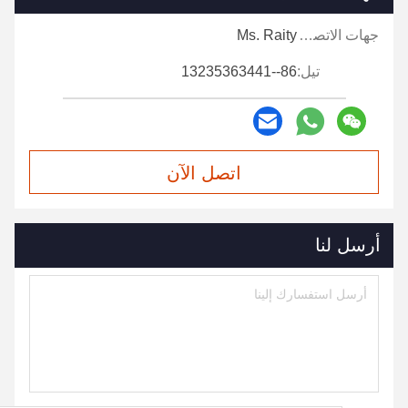
جهات الاتصال:
Ms. Raity
تيل:
86--13235363441
اتصل الآن
أرسل لنا