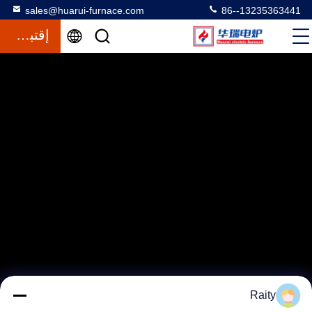
sales@huarui-furnace.com
86--13235363441
إقتباس
Raity