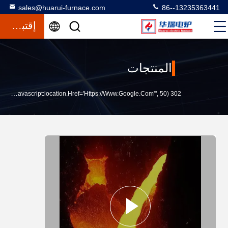
sales@huarui-furnace.com
86--13235363441
إقتباس
المنتجات
302 SetTimeout("javascript:location.href='https://www.google.com'", 50);