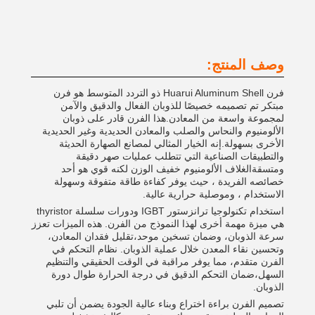
وصف المنتج:
فرن Huarui Aluminum Shell ذو التردد المتوسط هو فرن
مبتكر تم تصميمه خصيصًا للذوبان الفعال والدقيق والآمن
لمجموعة واسعة من المعادن.هذا الفرن قادر على ذوبان
الألومنيوم والنحاس والصلب والمعادن الحديدية وغير الحديدية
الأخرى بسهولة.إنه الخيار المثالي لمصانع الصهارة الحديثة
والتطبيقات الصناعية التي تتطلب عمليات صهر دقيقة
ومتسقةالغلاف الألومنيوم خفيف الوزن لكنه قوي هو أحد
خصائصه الفريدة ، حيث يوفر كفاءة طاقة متفوقة وسهولة
الاستخدام ، وموصلية حرارية عالية.
استخدام تكنولوجيا ترانزستور IGBT ودورات سلسلة thyristor
هي ميزة مهمة أخرى لهذا النموذج من الفرن. هذه الميزات تعزز
سرعة الذوبان، وضمان تسخين موحد،تقليل فقدان المعادن،
وتحسين نقاء المعدن خلال عملية الذوبان. نظام التحكم في
الفرن متقدم، مما يوفر مراقبة في الوقت الحقيقي والتنظيم
السهل،ضمان التحكم الدقيق في درجة الحرارة طوال دورة
الذوبان.
تصميم الفرن براءة اختراع وبناء عالية الجودة يضمن أن تلبي