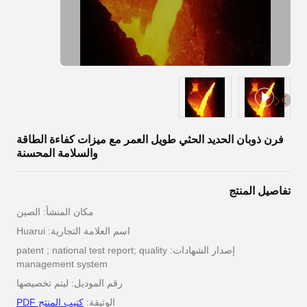
فرن ذوبان الحديد الحثي طويل العمر مع ميزات كفاءة الطاقة
والسلامة المحسنة
تفاصيل المنتج
مكان المنشأ: الصين
اسم العلامة التجارية: Huarui
إصدار الشهادات: patent ; national test report; quality
management system
رقم الموديل: ليتم تخصيصها
الوثيقة:
كتيب المنتج PDF