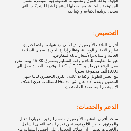
الجودة.بناءها القوي وتحسيناتها التكنولوجية المبتكرة تضمن
الموثوقية والمتانة، مما يجعلها استثمارًا قيمًا للشركات التي
تسعى لزيادة الكفاءة والإنتاجية.
التخصيص:
أفران الغلاف الألومنيوم لدينا تأتي مع شهادة براءة اختراع،
تقارير الاختبار الوطنية، ونظام إدارة الجودة لضمان السلامة
العالية والمتانة.والأسعار قابلة للتفاوض.
عبواتنا مقاومة للماء و وقت التسليم يستغرق 30-45 يوما. نحن
نقبل الدفع عن طريق T / T أو L / C، وقدرتنا التوريد تصل إلى
1،000ألف مجموعة سنوياً
مع العمر الطويل وكفاءة عالية، الفرن التحفيزي لدينا سهل
التشغيل ويقدم أداء عال. ثق Huarui لمتطلبات فرن الغلاف
الألومنيوم المخصصة الخاصة بك.
الدعم والخدمات:
منتجنا أفران القشرة الألومنيوم مصمم لتوفير الذوبان الفعال
والموثوق به من الألومنيوم.نحن نقدم الدعم التقني الشامل
والخدمات لضمان أن عملائنا الحصول على أقصى استفادة من