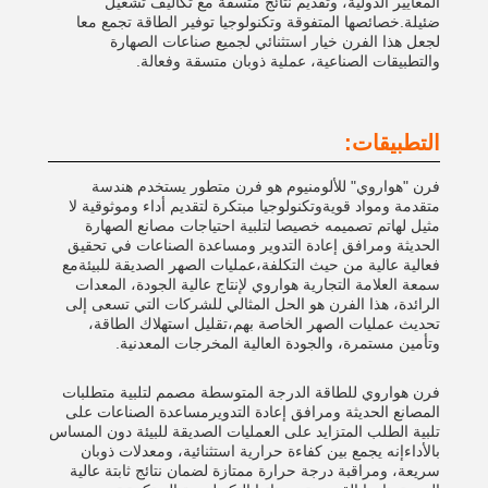
المعايير الدولية، وتقديم نتائج متسقة مع تكاليف تشغيل
ضئيلة.خصائصها المتفوقة وتكنولوجيا توفير الطاقة تجمع معا
لجعل هذا الفرن خيار استثنائي لجميع صناعات الصهارة
والتطبيقات الصناعية، عملية ذوبان متسقة وفعالة.
التطبيقات:
فرن "هواروي" للألومنيوم هو فرن متطور يستخدم هندسة
متقدمة ومواد قويةوتكنولوجيا مبتكرة لتقديم أداء وموثوقية لا
مثيل لهاتم تصميمه خصيصا لتلبية احتياجات مصانع الصهارة
الحديثة ومرافق إعادة التدوير ومساعدة الصناعات في تحقيق
فعالية عالية من حيث التكلفة،عمليات الصهر الصديقة للبيئةمع
سمعة العلامة التجارية هواروي لإنتاج عالية الجودة، المعدات
الرائدة، هذا الفرن هو الحل المثالي للشركات التي تسعى إلى
تحديث عمليات الصهر الخاصة بهم،تقليل استهلاك الطاقة،
وتأمين مستمرة، والجودة العالية المخرجات المعدنية.
فرن هواروي للطاقة الدرجة المتوسطة مصمم لتلبية متطلبات
المصانع الحديثة ومرافق إعادة التدويرمساعدة الصناعات على
تلبية الطلب المتزايد على العمليات الصديقة للبيئة دون المساس
بالأداءإنه يجمع بين كفاءة حرارية استثنائية، ومعدلات ذوبان
سريعة، ومراقبة درجة حرارة ممتازة لضمان نتائج ثابتة عالية