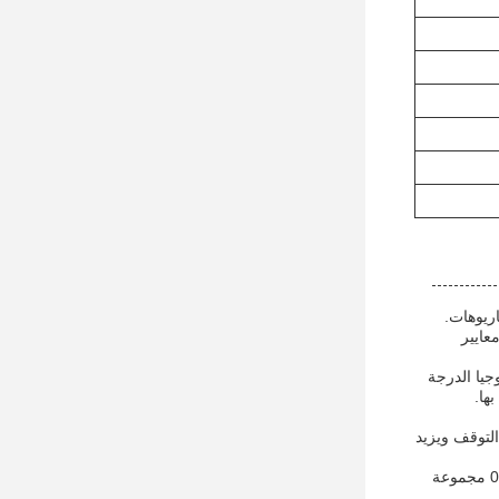
ريوهات.
عايير
جيا الدرجة
ها.
م السريع من 10 إلى 45 يومًا يقلل من وقت التوقف ويزيد
شروط الدفع تشمل T / T و L / C ، مما يوفر خيارات مريحة للمعاملات المالية. بالإضافة إلى ذلك ، مع القدرة على التوريد من 1 ،000،000 مجموعة