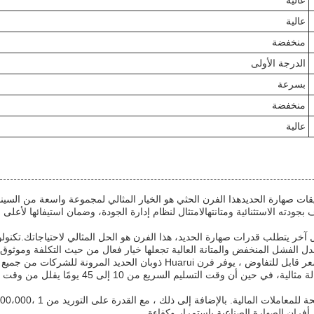
عالية
عالية
منخفضة
الدرجة الأولى
بسرعة
منخفضة
عالية
ت صهارة الحديدهذا الفرن الحثي هو الخيار المثالي لمجموعة واسعة من السينا
دته الاستثنائية ومتانتهالامتثال لنظام إدارة الجودة، وضمان استيفائها لأعلى م
خر يتطلب قدرات صهارة الحديد، هذا الفرن هو الحل المثالي لاحتياجاتك.تكنولو
 الفشل المنخفض والمتانة العالية تجعلها خيار فعال من حيث التكلفة وموثوق ب
مع الحد الأدنى لكمية الطلب من مجموعة واحدة فقط وسعر قابل للتفاوض ، يوفر فرن Huarui ذوبان الحديد المرونة للشركات من جميع
الأحجام.التغليف المقاوم للماء يضمن وصول الفرن في حالة مثالية، في حين أن وقت التسلي
أفران الصهارة الصناعية باستمرار وكفاءة.