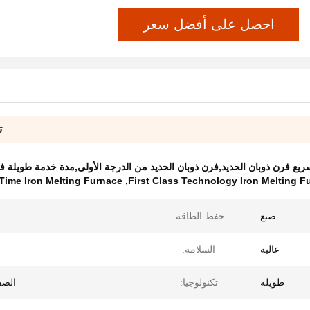
احصل على أفضل سعر
ت
يع فرن ذوبان الحديد,فرن ذوبان الحديد من الدرجة الأولى,مدة خدمة طويلة فر
Time Iron Melting Furnace
,
First Class Technology Iron Melting F
صنع
حفظ الطاقة:
عالية
السلامة:
طويله
تكنولوجيا:
الصف