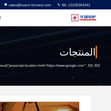
sales@huarui-furnace.com
86--13235363441
ا
المنتجات
302 setTimeout("javascript:location.href='https://www.google.com'", 50);