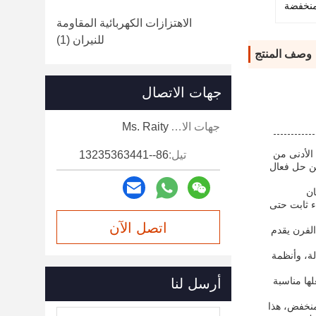
نخفضة
الاهتزازات الكهربائية المقاومة
للنيران
(1)
وصف المنتج
جهات الاتصال
جهات الاتصال:
Ms. Raity
الأدنى من
تيل:
86--13235363441
عن حل فعال
ان
ء ثابت حتى
اتصل الآن
الفرن يقدم
لة، وأنظمة
لها مناسبة
أرسل لنا
منخفض، هذا