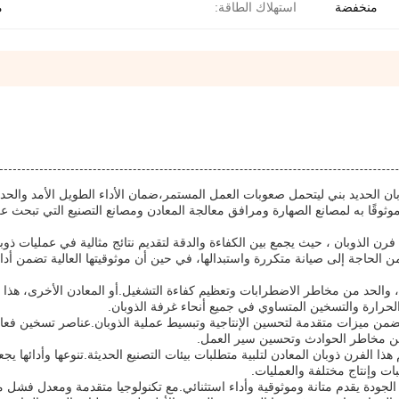
منخفضة
استهلاك الطاقة:
م
بان الحديد بني ليتحمل صعوبات العمل المستمر،ضمان الأداء الطويل الأمد والحد 
 موثوقًا به لمصانع الصهارة ومرافق معالجة المعادن ومصانع التصنيع التي تبحث 
 فرن الذوبان ، حيث يجمع بين الكفاءة والدقة لتقديم نتائج مثالية في عمليات ذوب
من الحاجة إلى صيانة متكررة واستبدالها، في حين أن موثوقيتها العالية تضمن أدا
، والحد من مخاطر الاضطرابات وتعظيم كفاءة التشغيل.أو المعادن الأخرى، هذا 
لحرارة والتسخين المتساوي في جميع أنحاء غرفة الذوبان.
يتضمن ميزات متقدمة لتحسين الإنتاجية وتبسيط عملية الذوبان.عناصر تسخين فعا
 من مخاطر الحوادث وتحسين سير العمل.
 الفرن ذوبان المعادن لتلبية متطلبات بيئات التصنيع الحديثة.تنوعها وأدائها يجع
ات وإنتاج مختلفة والعمليات.
الجودة يقدم متانة وموثوقية وأداء استثنائي.مع تكنولوجيا متقدمة ومعدل فشل 