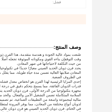
فشل:
وصف المنتج:
صُنعت بمواد عالية الجودة و هندسة متقدمة، هذا الفرن ذو
وقت التوقفإن بناءه القوي ومكوناته الموثوقة تجعله أصلًا
من حيث التكلفة لاحتياجاتها في صهر المعادن.
يحدد فرن ذوبان الحديد الصيني معيارًا جديدًا في تكنولوجيا
المعادن.صلابتها العالية تضمن مدة حياة طويلة، مما يقلل 
في الظروف الصعبة.
إحدى المزايا الرئيسية لهذا الفرن هو انخفاض معدل فشله
قدرات الذوبان الفائقة، مما يسمح بتحكم دقيق في درجة ا
مجهزة بتكنولوجيا من الدرجة الأولى، فرن ذوبان الحديد 
السلامة المتكاملة تضمن التشغيل الآمن والفعال، والحد
مثالية لمجموعة واسعة من التطبيقات الصناعية، تم تصميم هذا
لذوبان أنواع مختلفة من المعادن، مما يوفر المرونة لمتطلب
في الختام، فرن ذوبان الحديد الصيني هو فرن ذوبان عالي 