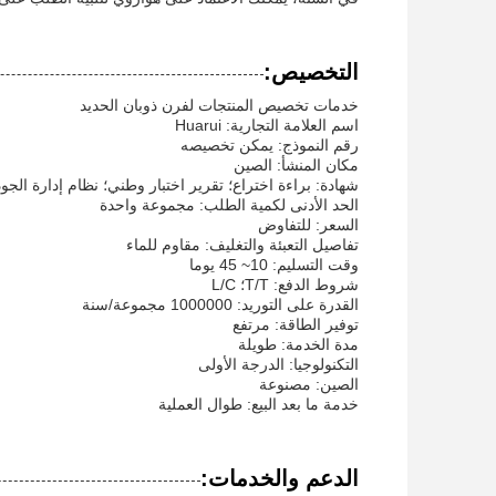
التخصيص:
خدمات تخصيص المنتجات لفرن ذوبان الحديد
اسم العلامة التجارية: Huarui
رقم النموذج: يمكن تخصيصه
مكان المنشأ: الصين
شهادة: براءة اختراع؛ تقرير اختبار وطني؛ نظام إدارة الجو
الحد الأدنى لكمية الطلب: مجموعة واحدة
السعر: للتفاوض
تفاصيل التعبئة والتغليف: مقاوم للماء
وقت التسليم: 10~ 45 يوما
شروط الدفع: T/T؛ L/C
القدرة على التوريد: 1000000 مجموعة/سنة
توفير الطاقة: مرتفع
مدة الخدمة: طويلة
التكنولوجيا: الدرجة الأولى
الصين: مصنوعة
خدمة ما بعد البيع: طوال العملية
الدعم والخدمات: